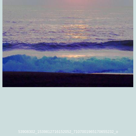
53908302_1539812716152052_7107001965170655232_o